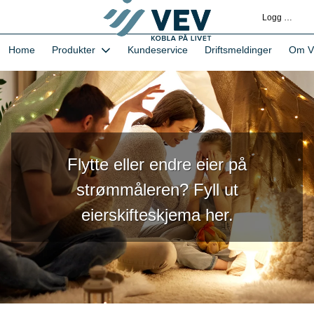
Skip
Logg deg på
to
Main
1-VEVs Hjemmeside og kundeportal - Home
Home
Produkter
Kundeservice
Driftsmeldinger
Om V
Content
Flytte eller endre eier på
strømmåleren? Fyll ut
eierskifteskjema her.