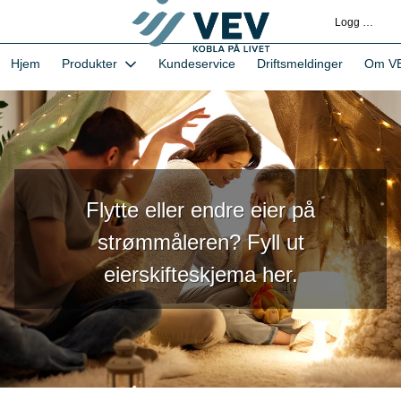
Gå
Logg deg på
til
hovedinnhold
1-VEVs Hjemmeside og kundeportal - Hjem
Hjem
Produkter
Kundeservice
Driftsmeldinger
Om V
Flytte eller endre eier på
strømmåleren? Fyll ut
eierskifteskjema her.