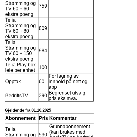
Strømming og
759
TV 60 + 60
ekstra poeng
Telia
Strømming og
809
TV 60 + 80
ekstra poeng
Telia
Strømming og
984
TV 60 + 150
ekstra poeng
Telia Play box
100
leie per enhet
For lagring av
Opptak
60
innhold på nett og
app
Begrenset utvalg,
BedriftsTV
390
pris eks mva.
Gjeldende fra 01.10.2025
Abonnement
Pris
Kommentar
Grunnabonnement
Telia
(kan brukes med
Strømming og
530