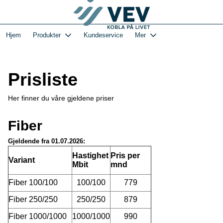
Gå
Log in
til
hovedinnhold
1-VEVs Hjemmeside og kundeportal - Hjem
Hjem
Produkter
Kundeservice
Mer
Prisliste
Her finner du våre gjeldene priser
Fiber
Gjeldende fra 01.07.2026:
Hastighet
Pris per
Variant
Mbit
mnd
Fiber 100/100
100/100
779
Fiber 250/250
250/250
879
Fiber 1000/1000
1000/1000
990