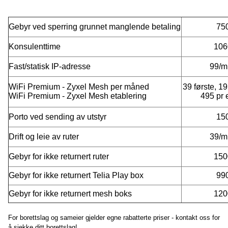
Gebyr ved sperring grunnet manglende betaling
75
Konsulenttime
106
Fast/statisk IP-adresse
99/m
WiFi Premium - Zyxel Mesh per måned
39 første, 19
WiFi Premium - Zyxel Mesh etablering
495 pr 
Porto ved sending av utstyr
15
Drift og leie av ruter
39/m
Gebyr for ikke returnert ruter
150
Gebyr for ikke returnert Telia Play box
99
Gebyr for ikke returnert mesh boks
120
For borettslag og sameier gjelder egne rabatterte priser - kontakt oss for
å sjekke ditt borettslag!