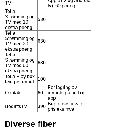
AppleTV og Android
TV
tv). 60 poeng.
Telia
Strømming og
580
TV med 10
ekstra poeng
Telia
Strømming og
630
TV med 20
ekstra poeng
Telia
Strømming og
680
TV med 60
ekstra poeng
Telia Play box
100
leie per enhet
For lagring av
Opptak
60
innhold på nett og
app
Begrenset utvalg,
BedriftsTV
390
pris eks mva.
Diverse fiber