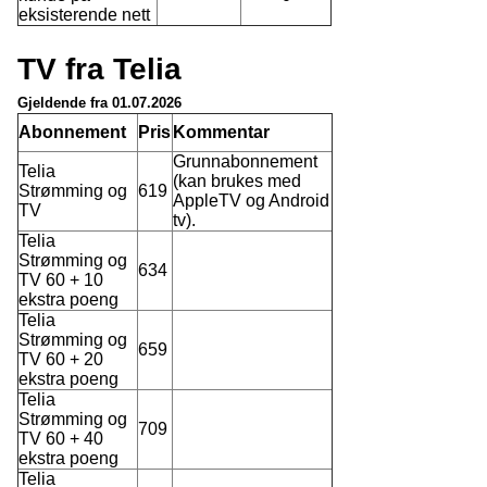
eksisterende nett
TV fra Telia
Gjeldende fra 01.07.2026
Abonnement
Pris
Kommentar
Grunnabonnement
Telia
(kan brukes med
Strømming og
619
AppleTV og Android
TV
tv).
Telia
Strømming og
634
TV 60 + 10
ekstra poeng
Telia
Strømming og
659
TV 60 + 20
ekstra poeng
Telia
Strømming og
709
TV 60 + 40
ekstra poeng
Telia