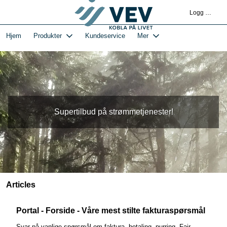
Gå
Logg deg på
til
hovedinnhold
1-VEVs Hjemmeside og kundeportal - Hjem
Hjem
Produkter
Kundeservice
Mer
Supertilbud på strømmetjenester!
Articles
Portal - Forside - Våre mest stilte fakturaspørsmål
Svar på vanlige spørsmål om faktura, betaling, purring, Fair,