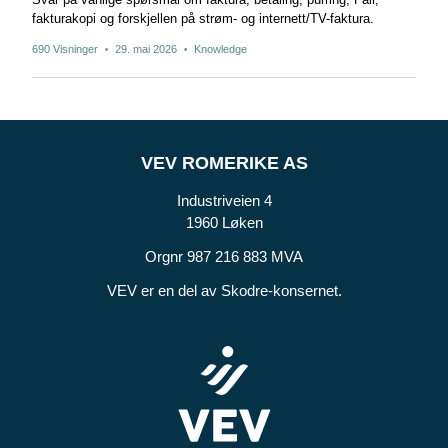
fakturakopi og forskjellen på strøm- og internett/TV-faktura.
690 Visninger
29. mai 2026
Knowledge
•
•
VEV ROMERIKE AS
Industriveien 4
1960 Løken
Orgnr 987 216 883 MVA
VEV er en del av Skodre-konsernet.