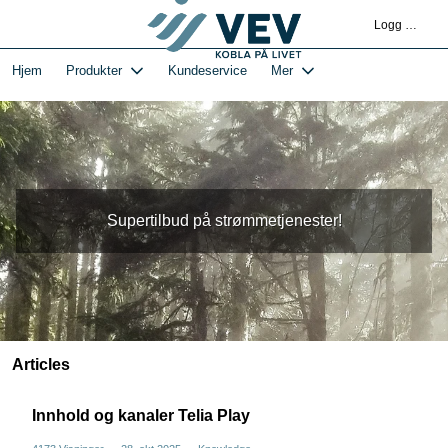
Gå
Logg deg på
til
hovedinnhold
1-VEVs Hjemmeside og kundeportal - Hjem
Hjem
Produkter
Kundeservice
Mer
Supertilbud på strømmetjenester!
Articles
Innhold og kanaler Telia Play