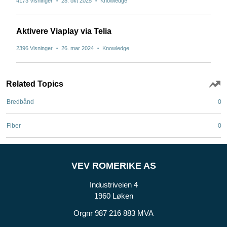
4173 Visninger
28. okt 2025
Knowledge
•
•
Aktivere Viaplay via Telia
2396 Visninger
26. mar 2024
Knowledge
•
•
Related Topics
Bredbånd
0
Fiber
0
VEV ROMERIKE AS
Industriveien 4
1960 Løken
Orgnr 987 216 883 MVA