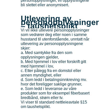
personopplysninger, vil opplysningene
bli slettet eller anonymisert.
Utlevering av
personopplysninger
– taushetsplikt
Vi vil ikke utlevere personopplysninger
som vedrører deg eller noen i samme
husstand til utenforstående, unntatt når
utlevering av personopplysningene
skjer:
a. Med samtykke fra den som
opplysningen gjelder,
b. Med hjemmel i lov eller forskrift gitt
med hjemmel i lov,
c. Etter pålegg fra en domstol eller
annen myndighet, eller
d. Som ledd i betalingsinnkreving mv.
hvor det foreligger saklige grunner,
e. Som ledd i leveranse av våre
produkter som for eksempel fiberbasert
bredbånd, strøm eller tv.
Vi viser til standard nettleieavtale §15
om taushetsplikt.