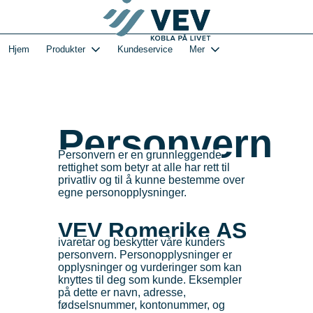
Gå
Log in
til
hovedinnhold
1-VEVs Hjemmeside og kundeportal - Hjem
Hjem
Produkter
Kundeservice
Mer
Personvern
Personvern er en grunnleggende
rettighet som betyr at alle har rett til
privatliv og til å kunne bestemme over
egne personopplysninger.
VEV Romerike AS
ivaretar og beskytter våre kunders
personvern. Personopplysninger er
opplysninger og vurderinger som kan
knyttes til deg som kunde. Eksempler
på dette er navn, adresse,
fødselsnummer, kontonummer, og