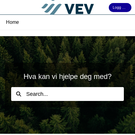
Skip
Logg deg på
to
Main
Content
Home
1-VEVs Hjemmeside og kundeportal - Home
Hva kan vi hjelpe deg med?
Search