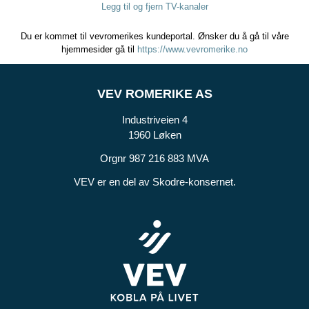
Legg til og fjern TV-kanaler
Du er kommet til vevromerikes kundeportal. Ønsker du å gå til våre
hjemmesider gå til
https://www.vevromerike.no
VEV ROMERIKE AS
Industriveien 4
1960 Løken
Orgnr 987 216 883 MVA
VEV er en del av Skodre-konsernet.