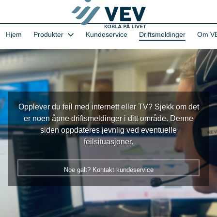
Gå
til
hovedinnhold
1-VEVs Hjemmeside og kundeportal - Hjem
Hjem
Produkter
Kundeservice
Driftsmeldinger
Om V
Opplever du feil med internett eller TV? Sjekk om det
er noen åpne driftsmeldinger i ditt område. Denne
siden oppdateres jevnlig ved eventuelle
feilsituasjoner.
Noe galt? Kontakt kundeservice