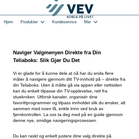
Gå
Log in
til
hovedinnhold
1-VEVs Hjemmeside og kundeportal - Hjem
Hjem
Produkter
Kundeservice
Mer
Naviger Valgmenyen Direkte fra Din
Teliaboks: Slik Gjør Du Det
Vi er glade for å kunne dele at nå har du enda flere
måter å navigere gjennom ditt TV-innhold på – direkte fra
din Teliaboks. Uten å måtte gå via appen eller nettsiden
kan du enkelt tilpasse din TV-opplevelse, rett fra
stuekroken. Utforsk kanaler, organisér dine
favorittprogrammer og tilpass innholdet slik du ønsker, alt
sammen med noen få, enkle trinn ved bruk av
fjernkontrollen. La oss ta deg med på en guide gjennom
denne nye, smidige navigeringsprosessen.
Du kan raskt og enkelt justere dine valg direkte på