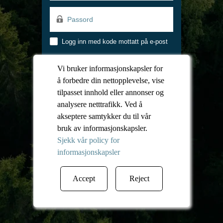
Passord
Password
Logg inn med kode mottatt på e-post
Logg inn
Vi bruker informasjonskapsler for
å forbedre din nettopplevelse, vise
tilpasset innhold eller annonser og
Glemt passord
analysere netttrafikk. Ved å
akseptere samtykker du til vår
bruk av informasjonskapsler.
Er du ansatt? Logg inn her
Sjekk vår policy for
informasjonskapsler
Accept
Reject