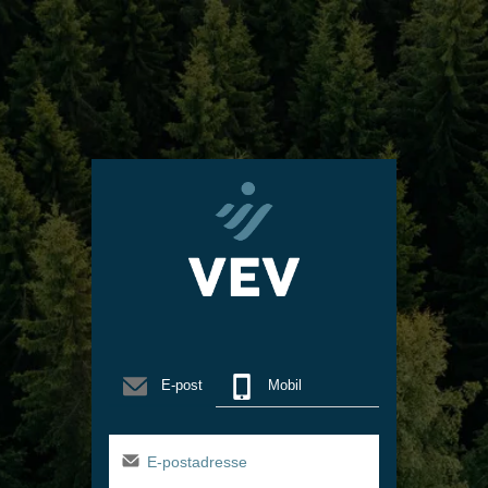
Email
Mobile
E-post
Mobil
E-
postadresse
Email