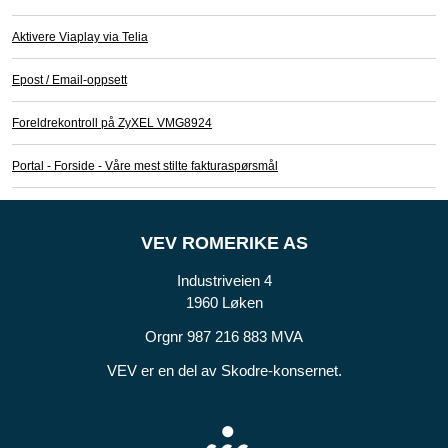
Aktivere Viaplay via Telia
Epost / Email-oppsett
Foreldrekontroll på ZyXEL VMG8924
Portal - Forside - Våre mest stilte fakturaspørsmål
VEV ROMERIKE AS
Industriveien 4
1960 Løken
Orgnr 987 216 883 MVA
VEV er en del av Skodre-konsernet.