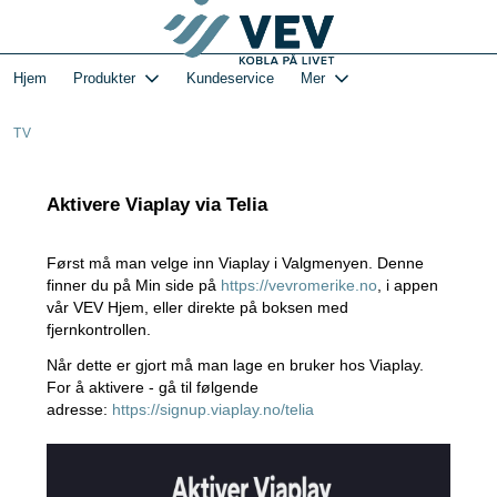
Gå
Log in
til
hovedinnhold
1-VEVs Hjemmeside og kundeportal - Hjem
Hjem
Produkter
Kundeservice
Mer
TV
Aktivere Viaplay via Telia
Først må man velge inn Viaplay i Valgmenyen. Denne
finner du på Min side på
https://vevromerike.no
, i appen
vår VEV Hjem, eller direkte på boksen med
fjernkontrollen.
Når dette er gjort må man lage en bruker hos Viaplay.
For å aktivere - gå til følgende
adresse:
https://signup.viaplay.no/telia